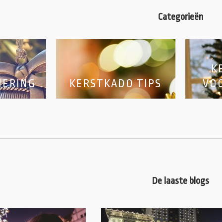
Categorieën
K
IERING
KERSTKADO TIPS
VO
De laaste blogs