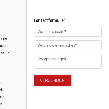
Contactformulier
 vele
andere
den uit
e
zijn
 kan
'n