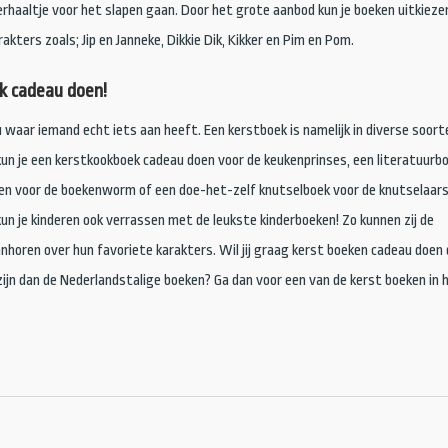
verhaaltje voor het slapen gaan. Door het grote aanbod kun je boeken uitkieze
akters zoals; Jip en Janneke, Dikkie Dik, Kikker en Pim en Pom.
k cadeau doen!
u waar iemand echt iets aan heeft. Een kerstboek is namelijk in diverse soort
 kun je een kerstkookboek cadeau doen voor de keukenprinses, een literatuurb
en voor de boekenworm of een doe-het-zelf knutselboek voor de knutselaars
un je kinderen ook verrassen met de leukste kinderboeken! Zo kunnen zij de
nhoren over hun favoriete karakters. Wil jij graag kerst boeken cadeau doen 
zijn dan de Nederlandstalige boeken? Ga dan voor een van de kerst boeken in 