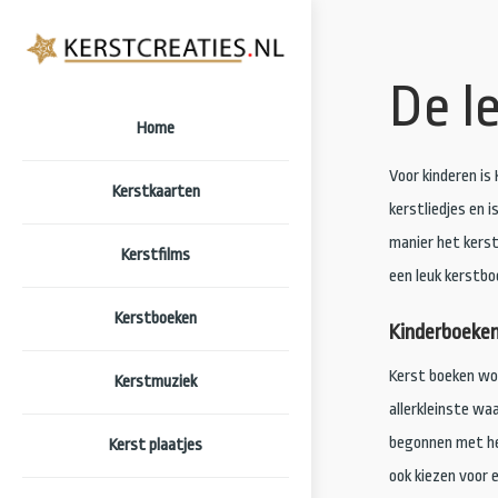
De l
Home
Voor kinderen is
Kerstkaarten
kerstliedjes en i
manier het kerst
Kerstfilms
een leuk kerstboe
Kerstboeken
Kinderboeken 
Kerst boeken wor
Kerstmuziek
allerkleinste wa
begonnen met het
Kerst plaatjes
ook kiezen voor 