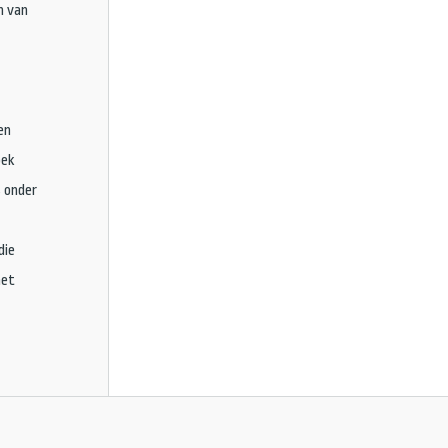
n van
en
oek
 onder
die
het