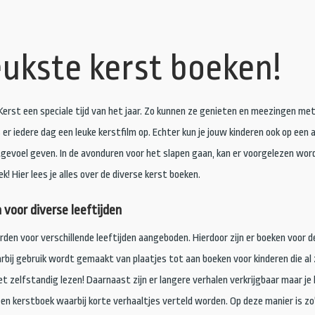
eukste kerst boeken!
 Kerst een speciale tijd van het jaar. Zo kunnen ze genieten en meezingen met
s er iedere dag een leuke kerstfilm op. Echter kun je jouw kinderen ook op een 
gevoel geven. In de avonduren voor het slapen gaan, kan er voorgelezen wor
k! Hier lees je alles over de diverse kerst boeken.
voor diverse leeftijden
den voor verschillende leeftijden aangeboden. Hierdoor zijn er boeken voor d
arbij gebruik wordt gemaakt van plaatjes tot aan boeken voor kinderen die al 
 zelfstandig lezen! Daarnaast zijn er langere verhalen verkrijgbaar maar je
een kerstboek waarbij korte verhaaltjes verteld worden. Op deze manier is zo