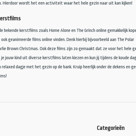
n. Hierdoor wordt het een activiteit waar het hele gezin naar uit kan kijken!
erstfilms
k de bekende kerstfilms zoals Home Alone en The Grinch online gemakkelijk kop
 ook geanimeerde films online vinden. Denk hierbij bijvoorbeeld aan The Polar
rlie Brown Christmas. Ook deze films zijn zo gemaakt dat ze voor het hele g
n je jouw kind uit diverse kerstfilms laten kiezen en kun jij tijdens de koude da
 relaxed dagje met het gezin op de bank. Kruip heerlijk onder de dekens en ge
lms!
Categorieën