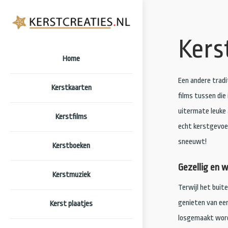
Kers
Home
Een andere tradit
Kerstkaarten
films tussen die 
uitermate leuke a
Kerstfilms
echt kerstgevoel
sneeuwt!
Kerstboeken
Gezellig en 
Kerstmuziek
Terwijl het buite
genieten van een
Kerst plaatjes
losgemaakt wordt