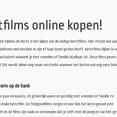
tfilms online kopen!
ie tijdens de Kerst is het kijken van de nodige kerstfilms. Hier zitten een aa
iedereen wel een keer in zijn of haar leven gezien heeft. Kerstfilms kijken is e
ctiviteit wanneer je met vrienden of familie bij elkaar zit. Deze films geven 
. Dit wordt alleen nog maar versterkt wanneer het buiten ook nog eens beho
warm op de bank
n guur en koud is, zit jij heerlijk warm en gezellig met vrienden of familie te
 leuke kerstfilm. De feelgoodfilms zorgen ervoor dat het kerstgevoel echt
 en de films zijn vaak zo ontworpen dat je zelfs met de jongste van het ge