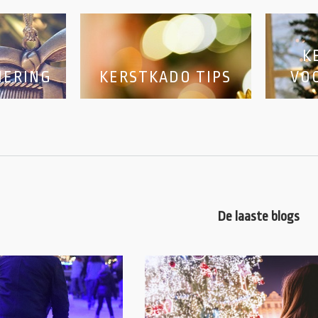
K
IERING
KERSTKADO TIPS
VO
De laaste blogs