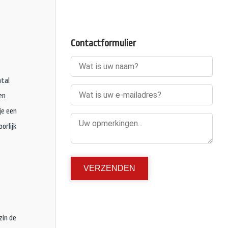
Contactformulier
ntal
en
je een
orlijk
zin de