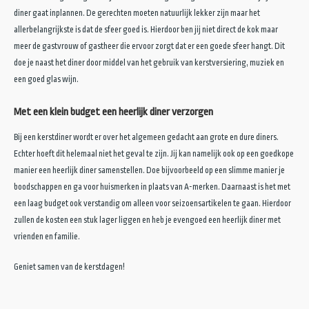
diner gaat inplannen. De gerechten moeten natuurlijk lekker zijn maar het
allerbelangrijkste is dat de sfeer goed is. Hierdoor ben jij niet direct de kok maar
meer de gastvrouw of gastheer die ervoor zorgt dat er een goede sfeer hangt. Dit
doe je naast het diner door middel van het gebruik van kerstversiering, muziek en
een goed glas wijn.
Met een klein budget een heerlijk diner verzorgen
Bij een kerstdiner wordt er over het algemeen gedacht aan grote en dure diners.
Echter hoeft dit helemaal niet het geval te zijn. Jij kan namelijk ook op een goedkope
manier een heerlijk diner samenstellen. Doe bijvoorbeeld op een slimme manier je
boodschappen en ga voor huismerken in plaats van A-merken. Daarnaast is het met
een laag budget ook verstandig om alleen voor seizoensartikelen te gaan. Hierdoor
zullen de kosten een stuk lager liggen en heb je evengoed een heerlijk diner met
vrienden en familie.
Geniet samen van de kerstdagen!