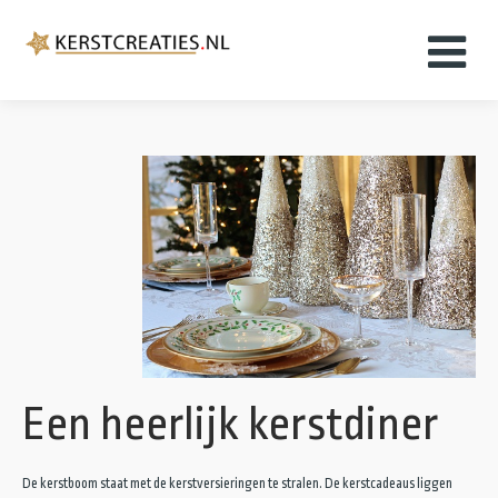
Home
Kerstkaarten
Kerstfilms
Kerstboeken
Kerstmuziek
Een heerlijk kerstdiner
Kerst plaatjes
De kerstboom staat met de kerstversieringen te stralen. De kerstcadeaus liggen
Over ons