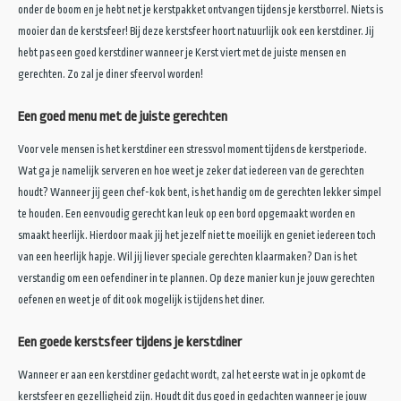
onder de boom en je hebt net je kerstpakket ontvangen tijdens je kerstborrel. Niets is
mooier dan de kerstsfeer! Bij deze kerstsfeer hoort natuurlijk ook een kerstdiner. Jij
Stuur bijdrage in
hebt pas een goed kerstdiner wanneer je Kerst viert met de juiste mensen en
gerechten. Zo zal je diner sfeervol worden!
Contact
Een goed menu met de juiste gerechten
Voor vele mensen is het kerstdiner een stressvol moment tijdens de kerstperiode.
Wat ga je namelijk serveren en hoe weet je zeker dat iedereen van de gerechten
houdt? Wanneer jij geen chef-kok bent, is het handig om de gerechten lekker simpel
te houden. Een eenvoudig gerecht kan leuk op een bord opgemaakt worden en
smaakt heerlijk. Hierdoor maak jij het jezelf niet te moeilijk en geniet iedereen toch
van een heerlijk hapje. Wil jij liever speciale gerechten klaarmaken? Dan is het
verstandig om een oefendiner in te plannen. Op deze manier kun je jouw gerechten
oefenen en weet je of dit ook mogelijk is tijdens het diner.
Een goede kerstsfeer tijdens je kerstdiner
Wanneer er aan een kerstdiner gedacht wordt, zal het eerste wat in je opkomt de
kerstsfeer en gezelligheid zijn. Houdt dit dus goed in gedachten wanneer je jouw