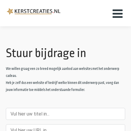
Home
Stuur bijdrage in
Kerstkaarten
Kerstfilms
We willen graag een zo breed mogelijk aanbod aan websites met het onderwerp
cadeau.
Kerstboeken
Heb je zelf dus een website of bedrijf welke binnen dit onderwerp past, voeg dan
jouw informatie toe middels het onderstaande formulier.
Kerstmuziek
Kerst plaatjes
Over ons