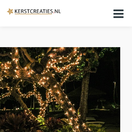
Home
Kerstkaarten
Kerstfilms
Kerstboeken
Kerstmuziek
Kerst plaatjes
Over ons