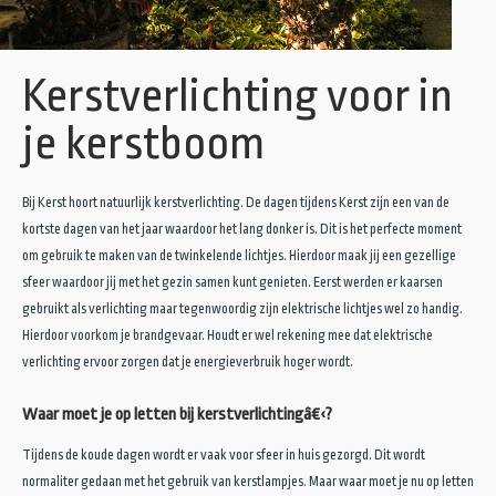
Stuur bijdrage in
Kerstverlichting voor in
Contact
je kerstboom
Bij Kerst hoort natuurlijk kerstverlichting. De dagen tijdens Kerst zijn een van de
kortste dagen van het jaar waardoor het lang donker is. Dit is het perfecte moment
om gebruik te maken van de twinkelende lichtjes. Hierdoor maak jij een gezellige
sfeer waardoor jij met het gezin samen kunt genieten. Eerst werden er kaarsen
gebruikt als verlichting maar tegenwoordig zijn elektrische lichtjes wel zo handig.
Hierdoor voorkom je brandgevaar. Houdt er wel rekening mee dat elektrische
verlichting ervoor zorgen dat je energieverbruik hoger wordt.
Waar moet je op letten bij kerstverlichtingâ€‹?
Tijdens de koude dagen wordt er vaak voor sfeer in huis gezorgd. Dit wordt
normaliter gedaan met het gebruik van kerstlampjes. Maar waar moet je nu op letten